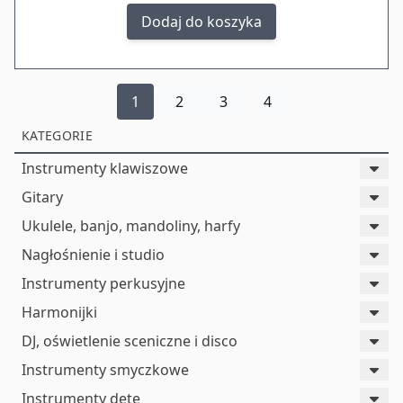
Dodaj do koszyka
1
2
3
4
KATEGORIE
Instrumenty klawiszowe
Gitary
Ukulele, banjo, mandoliny, harfy
Nagłośnienie i studio
Instrumenty perkusyjne
Harmonijki
DJ, oświetlenie sceniczne i disco
Instrumenty smyczkowe
Instrumenty dęte